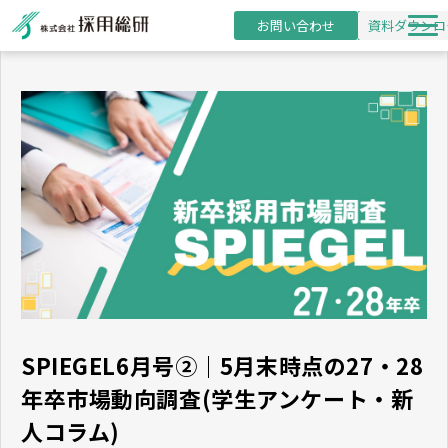
お問い合わせ
資料ダウンロ
新卒採用支援
研修事業
導入事例
採用・研修コラム
お役立ち資料
セミナー
SPIEGEL6月号②｜5月末時点の27・28
年卒市場動向調査(学生アンケート・新
人コラム)