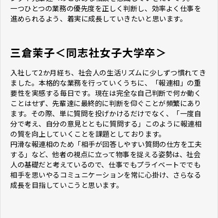
一つひとつの業務の優先度を正しく判断し、効率よく仕事を
進められるよう、着実に成長していきたいと思います。
三倉茉子＜同志社女子大学卒＞
入社して2か月経ち、社会人の生活リズムに少しずつ慣れてき
ました。本格的な業務を行っていくうちに、「報連相」の重
要性を実感する毎日です。現在は完全な自己判断で何か動く
ことはせず、先輩達に最終的に判断を仰ぐことが頻繁にあり
ます。その際、単に質問を投げかけるだけでなく、「一度自
分で考え、自分の意見とともに質問する」このように報連相
の質を向上していくことを課題としております。
円滑な報連相のため「相手が回答しやすい質問の仕方を工夫
する」など、他者の視点に立って物事を捉える姿勢は、社会
人の基礎だと考えているので、仕事でもプライベートででも
相手を思いやるコミュニケーションを常に心掛け、さらなる
成長を目指していこうと思います。