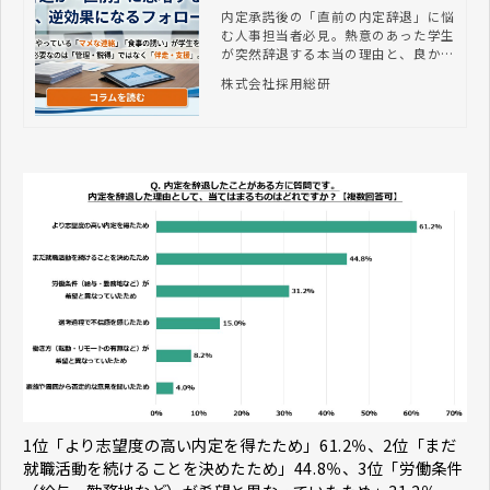
する本当の理由と、逆効果
内定承諾後の「直前の内定辞退」に悩
む人事担当者必見。熱意のあった学生
になる昭和型フォローの罠
が突然辞退する本当の理由と、良かれ
と思ってやりがちな「逆効果フォロ
株式会社採用総研
ー」の罠を解説。現代の就活生に響
く、管理ではなく「伴走・支援」を行
う令和型の内定者フォローのポイント
を、採用総研が詳しくお伝えします。
1位「より志望度の高い内定を得たため」61.2％、2位「まだ
就職活動を続けることを決めたため」44.8％、3位「労働条件