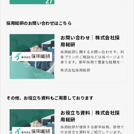
容をお伝えしております。 本コラム
を読むことで、学生のニーズに正確に
答えることができ、今後の選考などに
活かすことができるでしょう。
採用総研のお問い合わせはこちら
お問い合わせ｜株式会社採
用総研
採用総研に関するお問い合わせや、料
金プランのご相談などは当ページより
承ります。新卒採用で豊富な経験を持
つプロが、採用活動から内定者のフォ
株式会社採用総研
ローまで総合的にサポート。貴社に合
った求人媒体や採用手法のご提案か
ら、採用業務のアウトソーシング、入
社後の研修の企画・実施まで、伴走支
援します。
その他、お役立ち資料もご用意しております
お役立ち資料｜株式会社採
用総研
採用総研が提供する新卒採用、研修で
のお役立ち資料をご紹介しています。