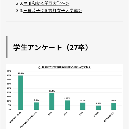
3.2.
早川和実＜関西大学卒＞
3.3.
三倉茉子＜同志社女子大学卒＞
学生アンケート（27卒）