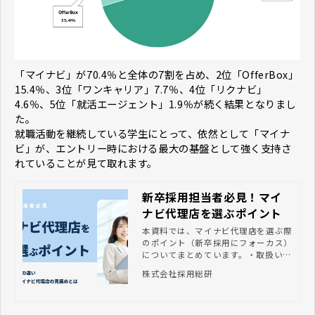
「マイナビ」が70.4％と全体の7割を占め、2位「OfferBox」
15.4％、3位「ワンキャリア」7.7％、4位「リクナビ」
4.6％、5位「就活エージェント」1.9％が続く結果となりまし
た。
就職活動を継続している学生にとって、依然として「マイナ
ビ」が、エントリー時における最大の基盤として強く支持さ
れていることが見て取れます。
新卒採用担当者必見！マイ
ナビ代理店を選ぶポイント
本資料では、マイナビ代理店を選ぶ際
のポイント（新卒採用にフォーカス）
についてまとめています。・取扱い商
品・サポート体制・ノウハウなど、
株式会社採用総研
様々な視点から解説しておりますの
で、業者選定の際にぜひご活用くださ
い。