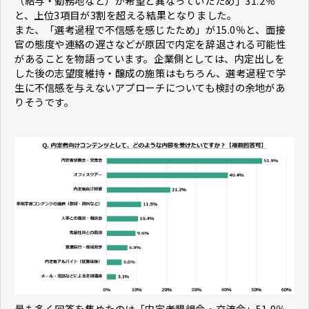
（給与・勤務地など）が希望と異なっていたため」31.2％
と、上位3項目が3割を超える結果となりました。
また、「選考過程で不信感を感じたため」が15.0％と、面接
官の態度や連絡の遅さなどが原因で内定を辞退される可能性
があることを物語っています。企業側としては、内定出しを
した後の志望度維持・醸成の施策はもちろん、選考過程で学
生に不信感を与えないアプローチについても検討の余地があ
りそうです。
最も多く回答を集めたのは「内定者懇親会・交流会」51.9％