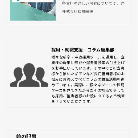
各資料の詳しい内容については、詳細
ページよりご確認いただけます。新卒
株式会社採用総研
採用で豊富な経験を持つプロが、採用
活動から内定者のフォロー、新入社員
研修まで総合的にサポート。貴社に合
った求人媒体や採用手法のご提案か
ら、採用業務のアウトソーシング、入
社後の研修の企画・実施まで、伴走支
援します。
採用・就職支援 コラム編集部
様々な新卒・中途採用ツールを運用し、企
業様の母集団形成や選考進捗率の引き上げ
をお手伝いしています。その中でご担当者
様から頂いたギモンなど採用担当者様のお
悩みにお答えすべくコラムの執筆活動を進
めています。実際に、様々なツールや採用
ケースを見てきたからこその視点で少しで
も採用ご担当者様のお役に立てるよう執筆
をさせていただきます。
前の記事