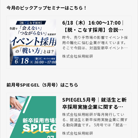
今月のピックアップセミナーはこちら！
6/18（木）16:00～17:00｜
【脱・こなす採用】合説で
「会えない」、「つながら
昨今、売り手市場の影響でイベント採
用の難化に悩む企業が増えています。
ない」を脱却する！「イベ
そこで今回は、対話型新卒イベントを
ント採用」の戦い方とは？
運営する株式会社Shabell代表の守岡
株式会社採用総研
氏が登壇。「接触者数」だけに囚われ
ず、自社にマッチした人材を獲得する
ための具体的なアプローチ手法を徹底
解説します。今後の情報収集にぜひお
役立てください。
前月号SPIEGEL（5月号）はこちら
SPIEGEL5月号｜就活生と新
卒採用実施企業に関する動
向調査
株式会社採用総研が毎月発行してい
る、就活生と新卒採用実施企業に関す
る動向調査です。 5月号では「就活時
に利用するSNS」や「入社後に不安に
株式会社採用総研
思うこと」など学生の本音が分かる内