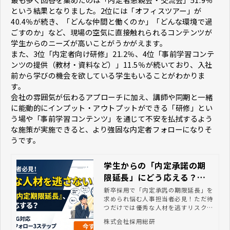
という結果となりました。2位には「オフィスツアー」が
40.4％が続き、「どんな仲間と働くのか」「どんな環境で過
ごすのか」など、現場の空気に直接触れられるコンテンツが
学生からのニーズが高いことがうかがえます。
また、3位「内定者向け研修」21.2％、4位「事前学習コンテ
ンツの提供（教材・資料など）」11.5％が続いており、入社
前から学びの機会を欲している学生もいることがわかりま
す。
会社の雰囲気が伝わるアプローチに加え、講師や同期と一緒
に能動的にインプット・アウトプットができる「研修」とい
う場や「事前学習コンテンツ」を通じて不安を払拭するよう
な施策が実施できると、より強固な内定者フォローになりそ
うです。
学生からの「内定承諾の期
限延長」にどう応える？優
秀な人材を逃さないための
新卒採用で「内定承諾の期限延長」を
求められ悩む人事担当者必見！ただ待
正しいフォローと3つのNG
つだけでは優秀な人材を逃すリスクが
対応
あります。学生の心理的な本音を紐解
株式会社採用総研
き、やってはいけない3つのNG対応