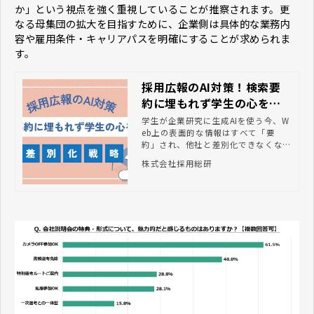
か」という視点を強く重視していることが推察されます。更
なる母集団の拡大を目指すために、企業側は具体的な業務内
容や雇用条件・キャリアパスを明確にすることが求められま
す。
採用広報のAI対策！検索要
約に埋もれず学生の心を掴
む差別化戦略
学生が企業研究に生成AIを使う今、W
eb上の表面的な情報はすべて「要
約」され、他社と差別化できなくなっ
ています。AIには読み取れない「現場
株式会社採用総研
の熱量」や「空気感」を伝え、学生の
感情を揺さぶる採用広報戦略を解説。