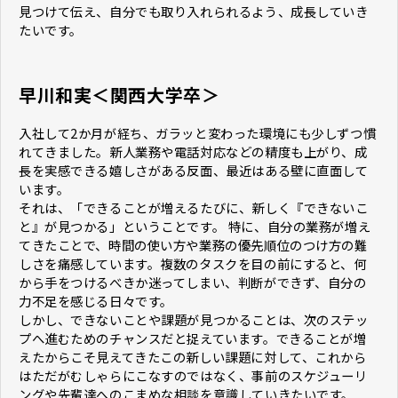
見つけて伝え、自分でも取り入れられるよう、成長していき
たいです。
早川和実
＜
関西大学
卒＞
入社して2か月が経ち、ガラッと変わった環境にも少しずつ慣
れてきました。新人業務や電話対応などの精度も上がり、成
長を実感できる嬉しさがある反面、最近はある壁に直面して
います。
それは、「できることが増えるたびに、新しく『できないこ
と』が見つかる」ということです。 特に、自分の業務が増え
てきたことで、時間の使い方や業務の優先順位のつけ方の難
しさを痛感しています。複数のタスクを目の前にすると、何
から手をつけるべきか迷ってしまい、判断ができず、自分の
力不足を感じる日々です。
しかし、できないことや課題が見つかることは、次のステッ
プへ進むためのチャンスだと捉えています。できることが増
えたからこそ見えてきたこの新しい課題に対して、これから
はただがむしゃらにこなすのではなく、事前のスケジューリ
ングや先輩達へのこまめな相談を意識していきたいです。