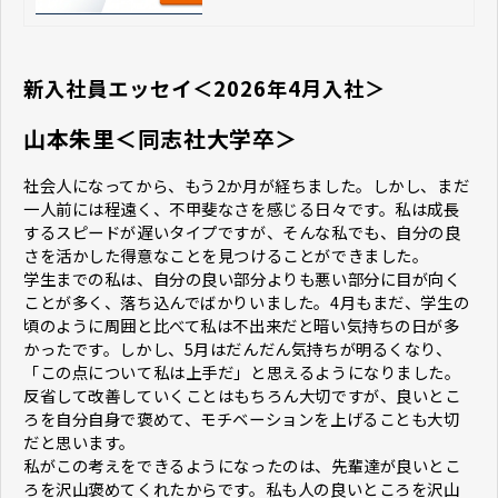
と、自社への志望度を高める正しいフ
ォロー3ステップをわかりやすく解説
します。
新入社員エッセイ＜2026年4月入社＞
山本朱里
＜
同志社大学
卒＞
社会人になってから、もう2か月が経ちました。しかし、まだ
一人前には程遠く、不甲斐なさを感じる日々です。私は成長
するスピードが遅いタイプですが、そんな私でも、自分の良
さを活かした得意なことを見つけることができました。
学生までの私は、自分の良い部分よりも悪い部分に目が向く
ことが多く、落ち込んでばかりいました。4月もまだ、学生の
頃のように周囲と比べて私は不出来だと暗い気持ちの日が多
かったです。しかし、5月はだんだん気持ちが明るくなり、
「この点について私は上手だ」と思えるようになりました。
反省して改善していくことはもちろん大切ですが、良いとこ
ろを自分自身で褒めて、モチベーションを上げることも大切
だと思います。
私がこの考えをできるようになったのは、先輩達が良いとこ
ろを沢山褒めてくれたからです。私も人の良いところを沢山