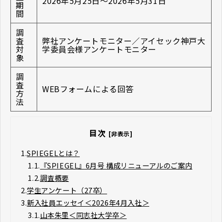
2026年5月25日～2026年5月31日
期
間
調
査
弊社アンケートモニター／
アイセック神戸大
対
学委員会
様アンケートモニター
象
調
査
WEBフォームによる回答
方
法
目次
[非表示]
1.
SPIEGELとは？
1.1.
『SPIEGEL』6月号 構成リニューアルのご案内
1.2.
調査概要
2.
学生アンケート（27卒）
3.
新入社員エッセイ＜2026年4月入社＞
3.1.
山本朱里＜同志社大学卒＞