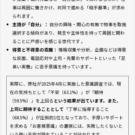
事は周囲に働きかけ、共同で進める「相手基準」が求め
られます 。
主語が「自分」：
自分の興味・関心の有無で物事を取捨
選択する傾向があり、発言や主体性を持って周囲と関わ
ることに戸惑いを感じる世代です 。
得意と不得意の乖離：
情報収集や分析、企画などは得意
な反面、電話応対や上司・先輩のサポートといった「泥
臭い実働」に苦手意識を持っています 。
実際に、弊社が2025年4月に実施した意識調査では、現
在の気持ちとして「不安（63.1%）」が「期待
（59.5%）」を上回る
という結果が出ています。また、
上司に期待することとして
「丁寧に指導すること
（68.5%）」が圧倒的1位となっており、手厚いサポート
を求める「お客様意識」の裏側には、失敗したくないと
いう強い不安が隠れていることが分かります。