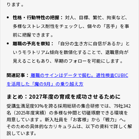
ります 。
性格・行動特性の把握：
対人、目標、繁忙、拘束など、
多様なストレス耐性をチェックし、個々の「苦手」を事
前に把握できます 。
離職の予兆を察知：
「自分の生き方に自信があるか」と
いうモラトリアム傾向を数値化することで、退職意向が
見えることもあり、早期のフォローを可能にします 。
関連記事：
離職のサインはデータで掴む。適性検査CUBIC
を活用した「魔の9月」の乗り越え方
まとめ：2027年度の育成を成功させるために
受講生満足度93%を誇る採用総研の集合研修では、79社342
名（2025年度実績）の多様な仲間と切磋琢磨できる環境を
用意しています 。新入社員を「お客様」から「戦力」へ。
そのための具体的なカリキュラムは、以下の資料で詳しく解
説しています。