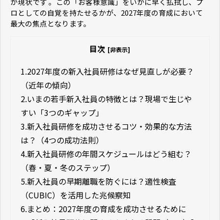
が現状です 。この「お客様意識」をいかに早く払拭し、プ
ロとしての自覚を持たせるかが、2027年度の育成において
最大の焦点となります。
目次
[非表示]
1.
2027年度の新入社員研修はなぜ見直しが必要？
（近年の傾向）
2.
いまの若手新入社員の特徴とは？現場で生じや
すい「3つのギャップ」
3.
新入社員研修を成功させるコツ・効果的な方法
は？（4つの成功法則）
4.
新入社員研修の年間スケジュールはどう組む？
（春・夏・冬のステップ）
5.
新入社員の早期離職を防ぐには？適性検査
（CUBIC）を活用した兆候察知
6.
まとめ：2027年度の育成を成功させるために