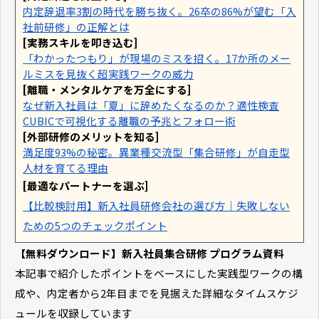
内定辞退率3割の時代を勝ち抜く。26卒の86%が望む「入
社前研修」の正解とは
[実務スキルを叩き込む]
「わかったつもり」が現場のミスを招く。17か所のメー
ルミスを見抜く超実践ワークの威力
[離職・メンタルケアを万全にする]
なぜ新入社員は「夏」に辞めたくなるのか？適性検査
CUBICで可視化する離職の予兆とフォロー術
[外部研修のメリットを知る]
満足度93%の秘密。異業種交流型「集合研修」が自走型
人材を育てる理由
[最適なパートナーを選ぶ]
【比較検討用】新入社員研修会社の選び方｜失敗しない
ための5つのチェックポイント
【無料ダウンロード】新入社員集合研修 プログラム資料
本記事で紹介したポイントをベースにした実践型ワークの構
成や、内定者から2年目までを見据えた詳細なタイムスケジ
ュールを収録しています