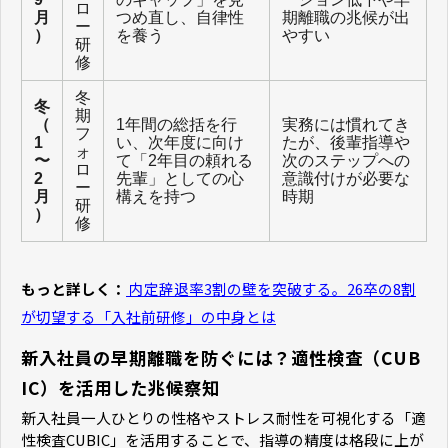
ロ
月
つめ直し、自律性
期離職の兆候が出
ー
）
を養う
やすい
研
修
冬
冬
期
（
1年間の総括を行
実務には慣れてき
フ
1
い、次年度に向け
たが、後輩指導や
ォ
〜
て「2年目の頼れる
次のステップへの
ロ
2
先輩」としての心
意識付けが必要な
ー
月
構えを持つ
時期
研
）
修
もっと詳しく：
内定辞退率3割の壁を突破する。26卒の8割
が切望する「入社前研修」の中身とは
新入社員の早期離職を防ぐには？適性検査（CUB
IC）を活用した兆候察知
新入社員一人ひとりの性格やストレス耐性を可視化する「適
性検査CUBIC」を活用することで、指導の精度は格段に上が