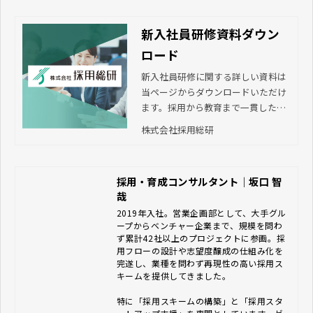
新入社員研修資料ダウン
ロード
新入社員研修に関する詳しい資料は
当ページからダウンロードいただけ
ます。採用から教育まで一貫したサ
ポートを行っている当社では、年間
株式会社採用総研
300社以上の実績を誇り、若い世代
の特徴・課題を熟知したプロのコン
サルタントが講師を務め、貴社の人
採用・育成コンサルタント｜坂口 智
材育成の課題を解決します。
哉
2019年入社。営業企画部として、大手グル
ープからベンチャー企業まで、規模を問わ
ず累計42社以上のプロジェクトに参画。採
用フローの設計や志望度醸成の仕組み化を
完遂し、業種を問わず再現性の高い採用ス
キームを提供してきました。

特に「採用スキームの構築」と「採用スタ