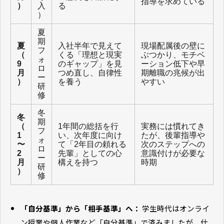
指導を求めている
）
入
る
）
夏
期
夏
入社半年で見えて
現場配属後の壁に
フ
（
くる「理想と現実
ぶつかり、モチベ
ォ
9
のギャップ」を見
ーション低下や早
ロ
月
つめ直し、自律性
期離職の兆候が出
ー
）
を養う
やすい
研
修
冬
冬
期
（
1年間の総括を行
実務には慣れてき
フ
1
い、次年度に向け
たが、後輩指導や
ォ
〜
て「2年目の頼れる
次のステップへの
ロ
2
先輩」としての心
意識付けが必要な
ー
月
構えを持つ
時期
研
）
修
「自分基準」から「相手基準」へ：
学生時代はオンライ
ン授業や個人作業など「自分基準」で済みましたが、仕