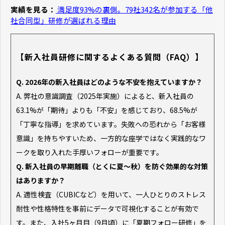
実績を見る：
満足度93%の裏側。79社342名が参加する「他
社合同型」研修が選ばれる理由
【新入社員研修に関するよくある質問（FAQ）】
Q. 2026年の新入社員はどのような不安を抱えていますか？
A. 弊社の意識調査（2025年実施）によると、新入社員の
63.1%が「期待」よりも「不安」を感じており、68.5%が
「丁寧な指導」を求めています。失敗への恐れから「お客様
意識」を持ちやすいため、一方的な座学ではなく実践的なワ
ークを取り入れた手厚いフォローが重要です。
Q. 新入社員の早期離職（とくに夏〜秋）を防ぐ効果的な対策
はありますか？
A. 適性検査（CUBICなど）を用いて、一人ひとりのストレス
耐性や性格特性を事前にデータで可視化することが有効で
す。また、入社5ヶ月目（9月頃）に「夏期フォロー研修」を