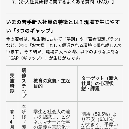
7.
【新入社員研修に関するよくある質問（FAQ）】
いまの若手新入社員の特徴とは？現場で生じやす
い「3つのギャップ」
今の若者は、私生活において「学割」や「若者限定プラン」
など、常に「お客様」として優遇される環境に慣れ親しんで
います 。その結果、職場に入った際、以下のような深刻な
「GAP（ギャップ）」が生じがちです。
研
実
修
ターゲット（新入
施
ス
教育の意義・主な
社員）の心理状
時
テ
目的
態・課題
期
ッ
プ
本
春
研
学生と社会人の違
期待（59.5%）よ
（
修
いを認識し、ビジ
り不安（63.1%）
4
（
ネスマナーと仕事
が大きく、手厚い
月
導
の意義を言語化す