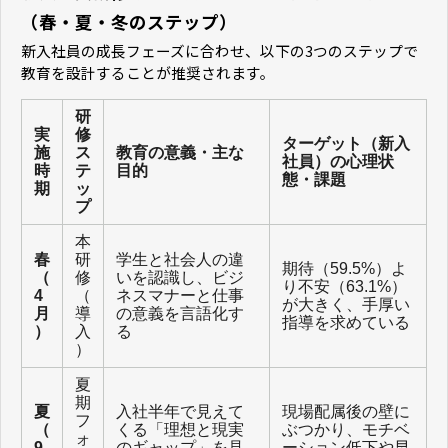
（春・夏・冬のステップ）
新入社員の成長フェーズに合わせ、以下の3つのステップで
教育を設計することが推奨されます。
研
実
修
ターゲット（新入
施
ス
教育の意義・主な
社員）の心理状
時
テ
目的
態・課題
期
ッ
プ
本
春
研
学生と社会人の違
期待（59.5%）よ
（
修
いを認識し、ビジ
り不安（63.1%）
4
（
ネスマナーと仕事
が大きく、手厚い
月
導
の意義を言語化す
指導を求めている
）
入
る
）
夏
期
夏
入社半年で見えて
現場配属後の壁に
フ
（
くる「理想と現実
ぶつかり、モチベ
ォ
9
のギャップ」を見
ーション低下や早