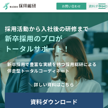
お問い合わせ
資料ダウンロ
新卒採用支援
採用活動から入社後の研修まで
研修事業
新卒採用のプロが
導入事例
トータルサポート！
採用・研修コラム
お役立ち資料
新卒採用で豊富な実績を持つ採用総研による
セミナー
伴走型トータルコーディネート
詳しい資料はこちら
資料ダウンロード