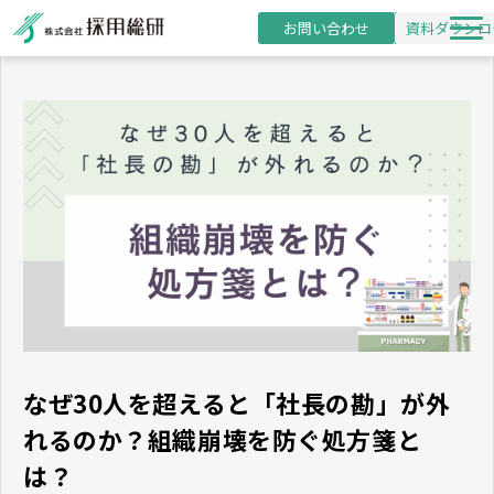
お問い合わせ
資料ダウンロ
新卒採用支援
研修事業
導入事例
採用・研修コラム
お役立ち資料
セミナー
なぜ30人を超えると「社長の勘」が外
れるのか？組織崩壊を防ぐ処方箋と
は？