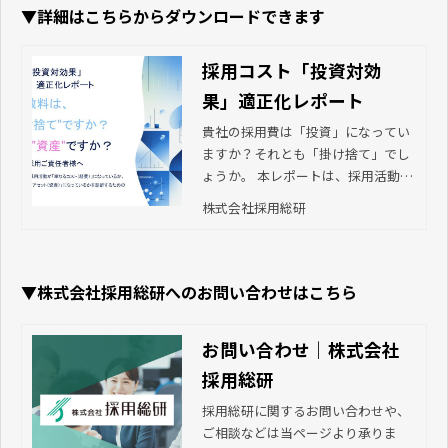
▼詳細はこちらからダウンロードできます
採用コスト「投資対効
果」適正化レポート
貴社の採用費は「投資」になってい
ますか？それとも「掛け捨て」でし
ょうか。 本レポートは、採用活動が
組織の資産として蓄積されているか
株式会社採用総研
を判定する監査資料です。全10項目
のチェックリストを使えば、コスト
の流出や担当者の育成不足といった
「隠れた課題」が数字で明らかにな
▼株式会社採用総研へのお問い合わせはこちら
ります。経営者が現状を把握し、自
走する組織へ変革するための第一歩
お問い合わせ｜株式会社
としてご活用ください。
採用総研
採用総研に関するお問い合わせや、
ご相談などは当ページより承りま