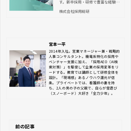
す。新卒採用・研修で豊富な経験を
持つプロが、貴社に合った求人媒体
株式会社採用総研
や採用手法のご提案から、採用業務
のアウトソーシング、入社後の研修
の企画・実施まで、伴走支援しま
す。
宮本一平
2014年入社。営業マネージャー兼・戦略的
人事コンサルタント。機電系特化の採用や
ベンチャー支援に加え、「採用AEO（AI検
索対策）」を駆使して企業の採用変革をリ
ードする。教育では講師として研修全体を
設計。「現場感」あるノウハウ還元が信
条。プライベートでは、看護師の妻を持
ち、2人の男の子の父親で、自らが雪遊び
（スノーボード）大好き「全力少年」。
前の記事