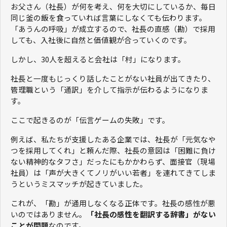
お父さん（社長）が何を考え、何を大切にしているか、毎日
同じ釜の飯を食っていれば言葉にしなくても伝わります。
「あうんの呼吸」が成立するので、社長の直感（勘）で採用
しても、入社後に自然と価値観が合っていくのです。
しかし、30人を超えると会社は「村」になります。
社長と一度もじっくり話したことがない社員が出てきたり、
管理職という「通訳」を介して指示が伝わるようになりま
す。
ここで起きるのが「伝言ゲームの失敗」です。
例えば、私たちが支援したある企業では、社長が「元気なや
つを採用してくれ」と頼んだ際、社長の意図は「困難に負け
ない精神的なタフさ」だったにもかかわらず、面接官（現場
社員）は「声が大きくてノリがいい若者」を連れてきてしま
うというミスマッチが起きていました。
これが、「勘」が通用しなくなる正体です。社長の感性が悪
いのではありません。
「社長の感性を翻訳する辞書」がない
ことが問題
なのです。