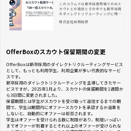
ウト丸」とは？
このコラムでは新卒採用市場でのAIス
カウトとの現状とその中でも新卒採用
のダイレクトリクルーティングに特化
する事で他システムと一線を画してい
株式会社採用総研
る「スカウト丸」についてご紹介しま
す。
OfferBoxのスカウト保留期間の変更
OfferBoxは新卒採用のダイレクトリクルーティングサービス
として、もっとも利用学生、利用企業が多い代表的なサービ
スです。
新卒採用のダイレクトリクルーティングを主導してきたサー
ビスですが、2025年1月より、スカウトの保留期間を1週間か
ら3日間に変更されました。
保留期間とは学生がスカウトを受け取って返信するまでの期
間で、学生は期間内にオファースカウトを承認するか返事を
しないと、自動的にオファーは拒否されます。
学生はオファーを受けられる数に制限があり、制限いっぱい
までオファーが到着するとそれ以上のオファーが受けられな