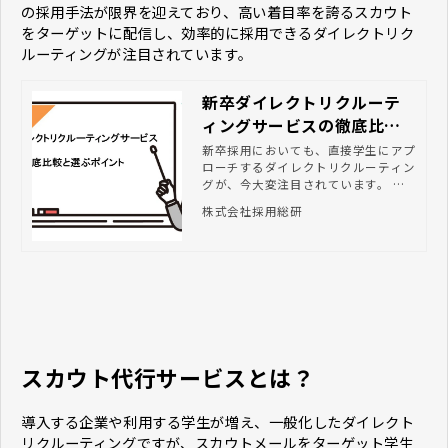
の採用手法が限界を迎えており、高い着目率を誇るスカウト
をターゲットに配信し、効率的に採用できるダイレクトリク
ルーティングが注目されています。
新卒ダイレクトリクルーテ
ィングサービスの徹底比較
と選ぶポイント
新卒採用においても、直接学生にアプ
ローチするダイレクトリクルーティン
グが、今大変注目されています。 導
入を検討されている企業も多いかと思
株式会社採用総研
いますが、ここ数年でサービスも増
え、自社に合うダイレクトリクルーテ
ィングサービスがどれなのかわからな
い。導入したいが、どういった違いが
あるのかよくわからないという採用ご
担当者もいらしゃるかと思います。
ここでは、代表的な新卒採用ダイレク
トリクルーティングサービスについて
比較し、利用する際の選び方のポイン
スカウト代行サービスとは？
トを紹介します。
導入する企業や利用する学生が増え、一般化したダイレクト
リクルーティングですが、スカウトメールをターゲット学生