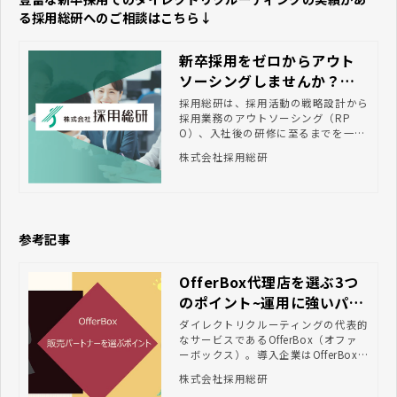
る採用総研へのご相談はこちら↓
新卒採用をゼロからアウト
ソーシングしませんか？｜
株式会社採用総研
採用総研は、採用活動の戦略設計から
採用業務のアウトソーシング（RP
O）、入社後の研修に至るまでを一気
通貫でサポートする、新卒に特化した
株式会社採用総研
採用支援会社です。新卒採用のプロに
よる伴走型トータルコーディネート
で、採用パフォーマンスの向上に貢献
します。
参考記事
OfferBox代理店を選ぶ3つ
のポイント~運用に強いパー
トナー5選
ダイレクトリクルーティングの代表的
なサービスであるOfferBox（オファ
ーボックス）。導入企業はOfferBox
のサービス提供会社であるi-plugから
株式会社採用総研
の購入か、販売パートナー（代理店）