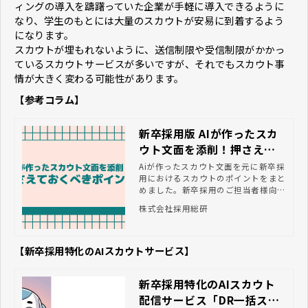
ィングの導入を躊躇っていた企業が手軽に導入できるように
なり、学生のもとには大量のスカウトが安易に到着するよう
になります。
スカウトが埋もれないように、送信制限や受信制限がかかっ
ているスカウトサービスが多いですが、それでもスカウト事
情が大きく変わる可能性があります。
【参考コラム】
新卒採用版 AIが作ったスカ
ウト文面を添削！押さえて
おくべきポイント
Aiが作ったスカウト文面を元に新卒採
用におけるスカウトのポイントをまと
めました。新卒採用のご担当者様向け
ページです。
株式会社採用総研
【新卒採用特化のAIスカウトサービス】
新卒採用特化のAIスカウト
配信サービス「DR一括スカ