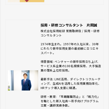
からの購入を選ぶことになります。
ここでは、OfferBoxの利用に向けて、
直販経由の導入と販売パートナー経由
の導入の特徴、メリットとデメリッ
ト、販売パートナーを選ぶ際のポイン
トや、新卒採用における有力なOfferB
採用・研修コンサルタント 片岡誠
ox代理店についてご紹介します。
株式会社採用総研 常務取締役 / 採用・研修
コンサルタント　

1974年生まれ。1997年の入社以来、30年
にわたり新卒採用支援の最前線に立つエキ
スパート。

得意領域: ベンチャーの新卒採用立ち上げ、
サービス系企業の100名規模採用、大手製造
業の理系上位校採用。

最新手法: LINE活用、ダイレクトリクルーテ
ィング、生成AIを活用した採用業務効率化、
HRテック導入支援に精通。

研修・教育: 「早期離職防止」と「戦力化」
を軸とした新入社員〜若手向けプログラム
立案・講師実績多数。
