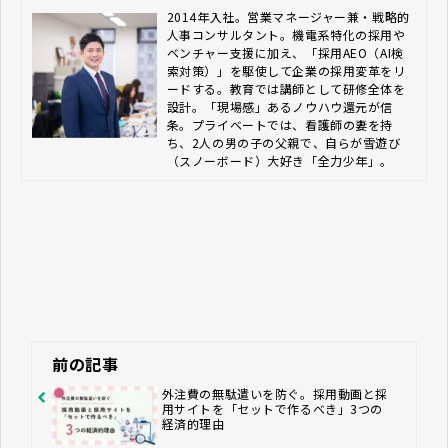
2014年入社。営業マネージャー兼・戦略的
人事コンサルタント。機電系特化の採用や
ベンチャー支援に加え、「採用AEO（AI検
索対策）」を駆使して企業の採用変革をリ
ードする。教育では講師として研修全体を
設計。「現場感」あるノウハウ還元が信
条。プライベートでは、看護師の妻を持
ち、2人の男の子の父親で、自らが雪遊び
（スノーボード）大好き「全力少年」。
前の記事
外注費の無駄遣いを防ぐ。採用動画と採
用サイトを「セットで作るべき」3つの
経済的理由