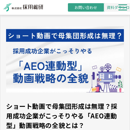
お問い合わせ
資料ダウンロ
新卒採用支援
研修事業
導入事例
採用・研修コラム
お役立ち資料
セミナー
ショート動画で母集団形成は無理？採
用成功企業がこっそりやる「AEO連動
型」動画戦略の全貌とは？