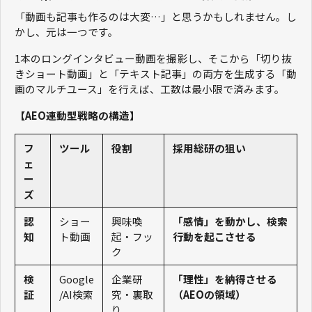
「動画も記事も作るのは大変…」と思うかもしれません。し
かし、元は一つです。
1本のロングインタビュー動画を撮影し、そこから「切り抜
きショート動画」と「テキスト記事」の両方を生成する「動
画のマルチユース」を行えば、工数は最小限で済みます。
【AEO連動型戦略の構造】
フ
ツール
役割
採用総研の狙い
ェ
ー
ズ
認
ショー
興味喚
「感情」を動かし、検索
知
ト動画
起・フッ
行動を起こさせる
ク
検
Google
企業研
「理性」を納得させる
証
/AI検索
究・裏取
（AEOの領域）
り