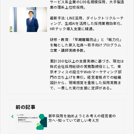
サービス系企業の100名規模採用、大手製造
業の理系上位校採用。

最新手法: LINE活用、ダイレクトリクルーテ
ィング、生成AIを活用した採用業務効率化、
HRテック導入支援に精通。

研修・教育: 「早期離職防止」と「戦力化」
を軸とした新入社員〜若手向けプログラム
立案・講師実績多数。

累計200社以上の支援実績に基づき、現在は
株式会社採用総研の常務取締役として、東
京オフィスの設立やWebマーケティング部
門の立ち上げを牽引。経営者視点での組織
設計から、現場感覚を重視した採用実務ま
で、一貫した実行支援に定評がある。
前の記事
新卒採用を始めようとお考えの経営者の
方へ~知っていて欲しい考え方