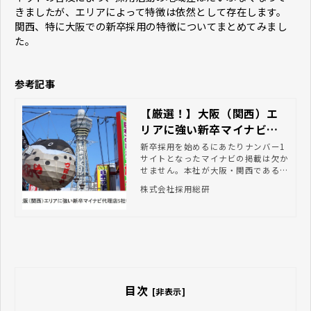
きましたが、エリアによって特徴は依然として存在します。
関西、特に大阪での新卒採用の特徴についてまとめてみまし
た。
参考記事
【厳選！】大阪（関西）エ
リアに強い新卒マイナビ代
理店5社徹底比較！ | 株式会
新卒採用を始めるにあたりナンバー1
サイトとなったマイナビの掲載は欠か
社採用総研
せません。本社が大阪・関西であるな
ら、小回りが利き、柔軟に対応してく
株式会社採用総研
れる自社近辺の代理店を選ぶ大きなメ
リットがあります。大阪・関西エリア
に強いマイナビ代理店を比較をしま
す。
目次
[非表示]