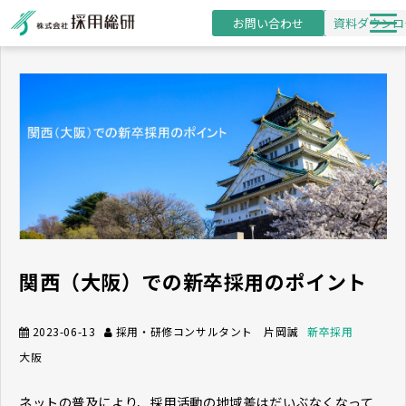
お問い合わせ
資料ダウンロ
新卒採用支援
研修事業
導入事例
採用・研修コラム
お役立ち資料
セミナー
関西（大阪）での新卒採用のポイント
2023-06-13
採用・研修コンサルタント 片岡誠
新卒採用
大阪
ネットの普及により、採用活動の地域差はだいぶなくなって