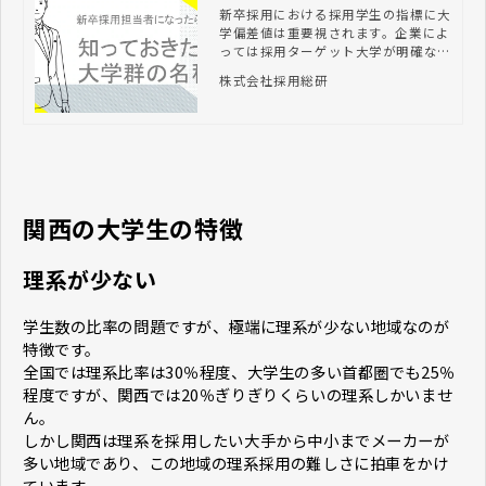
称
新卒採用における採用学生の指標に大
学偏差値は重要視されます。企業によ
っては採用ターゲット大学が明確な場
合もあり、その際よく使われる大学群
株式会社採用総研
の名称は知っておく必要があります。
採用担当者なら知っておきたい大学群
名称をご紹介します。
関西の大学生の特徴
理系が少ない
学生数の比率の問題ですが、極端に理系が少ない地域なのが
特徴です。
全国では理系比率は30％程度、大学生の多い首都圏でも25％
程度ですが、関西では20％ぎりぎりくらいの理系しかいませ
ん。
しかし関西は理系を採用したい大手から中小までメーカーが
多い地域であり、この地域の理系採用の難しさに拍車をかけ
ています。