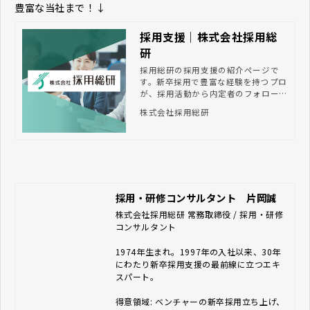
豊富な当社まで！↓
採用支援｜株式会社採用総
研
採用総研の採用支援の紹介ページで
す。新卒採用で豊富な経験を持つプロ
が、採用活動から内定者のフォローま
で総合的にサポート。貴社に合った求
株式会社採用総研
人媒体や採用手法のご提案から、採用
業務のアウトソーシング、入社後の研
修の企画・実施まで、伴走支援しま
す。
採用・研修コンサルタント 片岡誠
株式会社採用総研 常務取締役 / 採用・研修
コンサルタント　

1974年生まれ。1997年の入社以来、30年
にわたり新卒採用支援の最前線に立つエキ
スパート。

得意領域: ベンチャーの新卒採用立ち上げ、