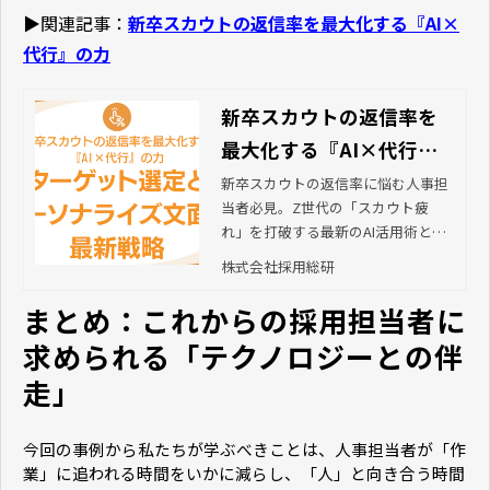
についてご紹介します。
▶関連記事：
新卒スカウトの返信率を最大化する『AI×
代行』の力
新卒スカウトの返信率を
最大化する『AI×代行』
の力｜ターゲット選定と
新卒スカウトの返信率に悩む人事担
当者必見。Z世代の「スカウト疲
パーソナライズ文面の最
れ」を打破する最新のAI活用術と、
新戦略
プロの代行（RPO）を掛け合わせた
株式会社採用総研
戦略を解説します。AIによる精密な
選定と「人の手」によるパーソナラ
まとめ：これからの採用担当者に
イズ文面で、採用成果を最大化する
求められる「テクノロジーとの伴
秘訣とは。
走」
今回の事例から私たちが学ぶべきことは、人事担当者が「作
業」に追われる時間をいかに減らし、「人」と向き合う時間