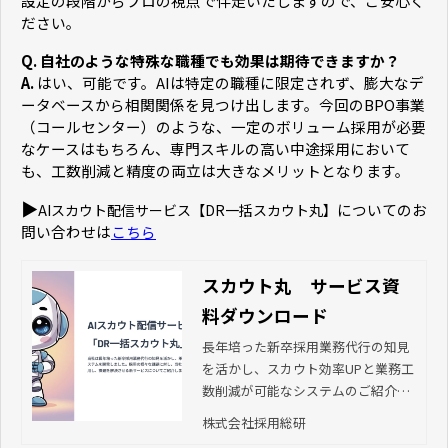
設定の段階からプロの視点で伴走いたしますので、ご安心く
ださい。
Q. 自社のような特殊な職種でも効果は期待できますか？
A.
はい、可能です。AIは特定の職種に限定されず、膨大なデ
ータベースから相関関係を見つけ出します。今回のBPO事業
（コールセンター）のような、一定のボリューム採用が必要
なケースはもちろん、専門スキルの高い中途採用において
も、工数削減と精度の両立は大きなメリットとなります。
▶
についてのお
AIスカウト配信サービス【DR一括スカウト丸】
問い合わせは
こちら
スカウト丸 サービス資
料ダウンロード
長年培った新卒採用業務代行の知見
を活かし、スカウト効率UPと業務工
数削減が可能なシステムのご紹介資
料です。 当社の運用ノウハウとAIを
株式会社採用総研
活用し、課題を解決させるサービス