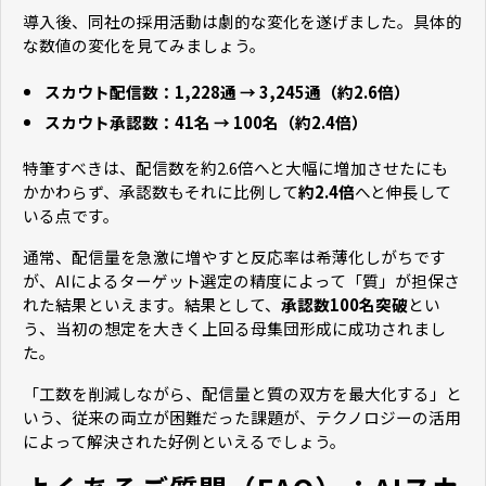
導入後、同社の採用活動は劇的な変化を遂げました。具体的
な数値の変化を見てみましょう。
スカウト配信数：1,228通 → 3,245通（約2.6倍）
スカウト承認数：41名 → 100名（約2.4倍）
特筆すべきは、配信数を約2.6倍へと大幅に増加させたにも
かかわらず、承認数もそれに比例して
約2.4倍
へと伸長して
いる点です。
通常、配信量を急激に増やすと反応率は希薄化しがちです
が、AIによるターゲット選定の精度によって「質」が担保さ
れた結果といえます。結果として、
承認数100名突破
とい
う、当初の想定を大きく上回る母集団形成に成功されまし
た。
「工数を削減しながら、配信量と質の双方を最大化する」と
いう、従来の両立が困難だった課題が、テクノロジーの活用
によって解決された好例といえるでしょう。