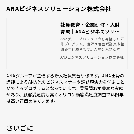
ANAビジネスソリューション株式会社
社員教育・企業研修・人財
育成｜ANAビジネスソリュ
ーション
ANAグループのノウハウを凝縮した研
修プログラム。講師は客室乗務員や整
備部門経験者です。人材を人財と考
え、一人ひとりの可能性を引き出しま
ANAビジネスソリューション株式会社
す。「何故？」を大切にし、動機づけ
を行うことで、気づきと判断力を養う
多種多彩な研修商品を用意していま
す。
ANAグループが主催する新入社員集合研修です。ANA出身の
講師によるANA流のビジネスマナーや課題解決力を学ぶこと
ができるプログラムとなっています。業種問わず豊富な実績
があり、顧客満足度も高くオリコン顧客満足度調査では例年
は高い評価を得ています。
さいごに