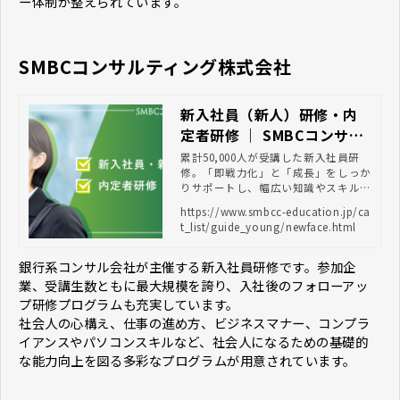
ー体制が整えられています。
SMBCコンサルティング株式会社
新入社員（新人）研修・内
定者研修 ｜ SMBCコンサル
ティング 教育サイト
累計50,000人が受講した新入社員研
修。「即戦力化」と「成長」をしっか
りサポートし、幅広い知識やスキルを
身につけることができます。
https://www.smbcc-education.jp/ca
t_list/guide_young/newface.html
銀行系コンサル会社が主催する新入社員研修です。参加企
業、受講生数ともに最大規模を誇り、入社後のフォローアッ
プ研修プログラムも充実しています。
社会人の心構え、仕事の進め方、ビジネスマナー、コンプラ
イアンスやパソコンスキルなど、社会人になるための基礎的
な能力向上を図る多彩なプログラムが用意されています。