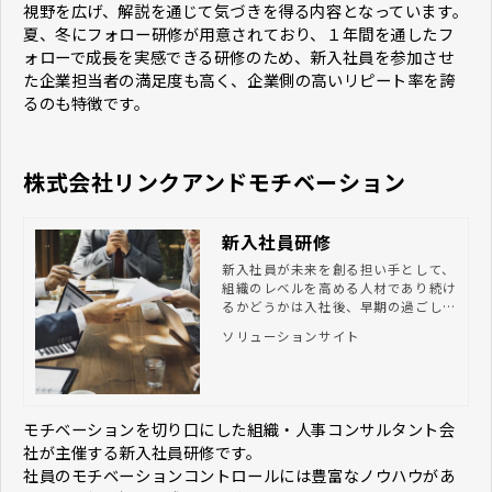
視野を広げ、解説を通じて気づきを得る内容となっています。
夏、冬にフォロー研修が用意されており、１年間を通したフ
ォローで成長を実感できる研修のため、新入社員を参加させ
た企業担当者の満足度も高く、企業側の高いリピート率を誇
るのも特徴です。
株式会社リンクアンドモチベーション
新入社員研修
新入社員が未来を創る担い手として、
組織のレベルを高める人材であり続け
るかどうかは入社後、早期の過ごし方
で決まります。リンクアンドモチベー
ソリューションサイト
ションの新入社員研修では「意識変
革」だけでなく「行動変革」までを行
うことによって、新入社員の即戦力化
を実現します。
モチベーションを切り口にした組織・人事コンサルタント会
社が主催する新入社員研修です。
社員のモチベーションコントロールには豊富なノウハウがあ