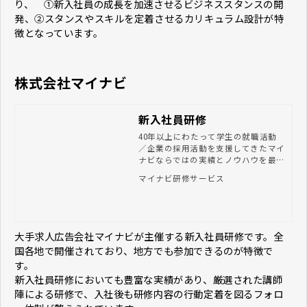
り、 ①新入社員の成長を加速させるビジネススタンスの開
発、②スタンスやスキルを定着させるカリキュラム設計が特
徴となっています。
株式会社マイナビ
新入社員研修
40年以上にわたって学生の就職活動
／企業の採用活動を支援してきたマイ
ナビならではの実績とノウハウを最大
限に活かし、採用力の強化はもちろ
マイナビ研修サービス
ん、研修を通じた社員育成、人材マネ
ジメントなどクライアントの人事課題
を解決に導くことにより、「強い組織
づく
大手求人広告会社マイナビが主催する新入社員研修です。全
国各地で開催されており、地方でも参加できるのが特徴で
す。
新入社員研修においても豊富な実績があり、厳選された講師
陣による研修で、入社後も研修内容の行動定着を図るフォロ