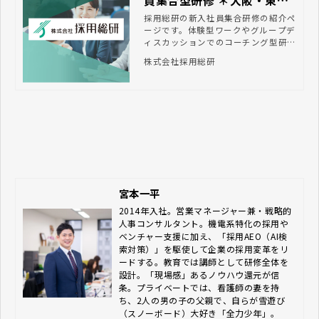
員集合型研修 ＊大阪・東
京・オンライン開催
採用総研の新入社員集合研修の紹介ペ
ージです。体験型ワークやグループデ
ィスカッションでのコーチング型研修
で主体性の向上・他社の新入社員様と
株式会社採用総研
異業種交流ができる研修です。大阪・
東京・WEBの3会場開催で1名様6万円
（税別）からのご受講が可能です！
宮本一平
2014年入社。営業マネージャー兼・戦略的
人事コンサルタント。機電系特化の採用や
ベンチャー支援に加え、「採用AEO（AI検
索対策）」を駆使して企業の採用変革をリ
ードする。教育では講師として研修全体を
設計。「現場感」あるノウハウ還元が信
条。プライベートでは、看護師の妻を持
ち、2人の男の子の父親で、自らが雪遊び
（スノーボード）大好き「全力少年」。