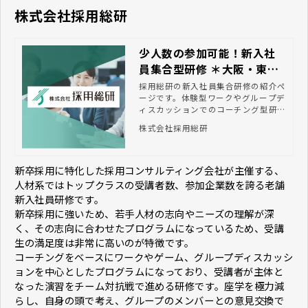
株式会社採用総研
少人数の参加可能！新入社
員集合型研修 ＊大阪・東
京・オンライン開催
採用総研の新入社員集合研修の紹介ペ
ージです。体験型ワークやグループデ
ィスカッションでのコーチング型研修
で主体性の向上・他社の新入社員様と
株式会社採用総研
異業種交流ができる研修です。大阪・
東京・WEBの3会場開催で1名様6万円
（税別）からのご受講が可能です！
新卒採用に特化した採用コンサルティング会社が主催する、
人材系ではトップクラスの受講者数、参加企業数を誇る老舗
新入社員研修です。
新卒採用に強いため、若手人材の志向やニーズの理解が深
く、その志向に合わせたプログラムになっているため、受講
生の満足度は非常に高いのが特徴です。
コーチングをベースにワークやゲーム、グループディスカッシ
ョンを中心としたプログラムになっており、受講者が主体と
なった演習をチーム対抗戦で進める研修です。座学を極力減
らし、自身の頭で考え、グループのメンバーとの意見交換で