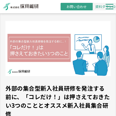
お問い合わせ
資料ダウンロ
新卒採用支援
研修事業
導入事例
採用・研修コラム
お役立ち資料
セミナー
外部の集合型新入社員研修を発注する
前に、「コレだけ！」は押さえておきた
い3つのこととオススメ新入社員集合研
修