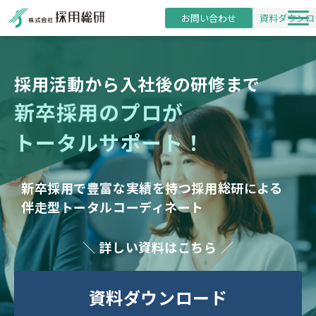
お問い合わせ
資料ダウンロ
新卒採用支援
採用活動から入社後の研修まで
研修事業
新卒採用のプロが
導入事例
トータルサポート！
採用・研修コラム
お役立ち資料
新卒採用で豊富な実績を持つ採用総研による
セミナー
伴走型トータルコーディネート
詳しい資料はこちら
資料ダウンロード