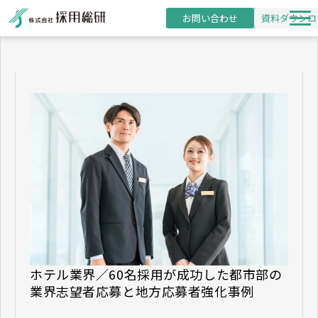
お問い合わせ
資料ダウンロ
新卒採用支援
研修事業
導入事例
採用・研修コラム
お役立ち資料
セミナー
ホテル業界／60名採用が成功した都市部の
業界志望者応募と地方応募者強化事例