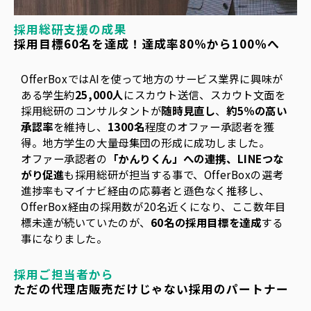
採用総研支援の成果
採用目標60名を達成！達成率80％から100％へ
OfferBoxではAIを使って地方のサービス業界に興味が
ある学生約
25,000人
にスカウト送信、スカウト文面を
採用総研のコンサルタントが
随時見直し
、
約5％の高い
承認率
を維持し、
1300名
程度のオファー承認者を獲
得。地方学生の大量母集団の形成に成功しました。
オファー承認者の
「かんりくん」への連携、LINEつな
がり促進
も採用総研が担当する事で、OfferBoxの選考
進捗率もマイナビ経由の応募者と遜色なく推移し、
OfferBox経由の採用数が20名近くになり、ここ数年目
標未達が続いていたのが、
60名の採用目標を達成
する
事になりました。
採用ご担当者から
ただの代理店販売だけじゃない採用のパートナー