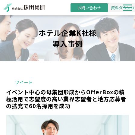
お問い合わせ
資料ダウンロ
新卒採用支援
ホテル企業K社様
研修事業
導入事例
導入事例
採用・研修コラム
お役立ち資料
セミナー
ツイート
イベント中心の母集団形成からOfferBoxの積
極活用で志望度の高い業界志望者と地方応募者
の拡充で60名採用を成功