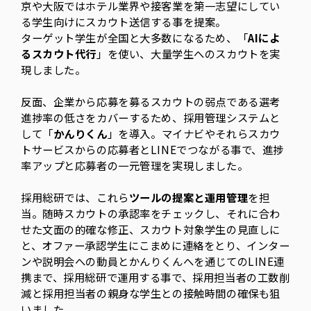
京や大阪ではホテル業界や接客業を第一志望にしてい
る学生向けにスカウト送信する事を提案。
ターゲット学生が全国と大多数になるため、「
AIによ
るスカウト代行
」を使い、大量学生へのスカウトを実
現しました。
反面、企業から応募を募るスカウトの弱点である選考
進捗率の低さをカバーするため、採用管理システムと
して「
かんりくん
」を導入。マイナビやそれらスカウ
トサービスからの応募者とLINEでつながる事で、進捗
率アップと応募者の一元管理を実現しました。
採用総研では、これら
ツールの提案と運用管理
を担
当。随時スカウトの承認率をチェックし、それに合わ
せた文面の的確な修正、スカウト対象学生の見直しに
と、オファー承認学生にこまめに連絡をとり、インター
ンや説明会への動員とかんりくんへを通じてのLINE連
携まで、採用総研で運用する事で、採用担当者の工数削
減と採用担当者の親身な学生との接触時間の確保も狙
いました。