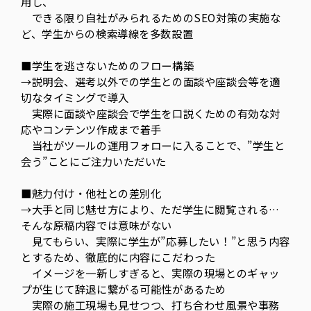
用し、
できる限り自社がみられるためのSEO対策の実施な
ど、学生からの検索導線を多数設置
■学生を逃さないためのフロー構築
→説明会、選考以外での学生との面談や座談会等を適
切なタイミングで導入
実際に面談や座談会で学生を口説くための有効な対
応やコンテンツ作成まで着手
当社がツールの運用フォローに入ることで、”学生と
会う”ことにご注力いただいた
■魅力付け・他社との差別化
→大手と同じ魅せ方により、ただ学生に閲覧される…
そんな原稿内容では意味がない
見てもらい、実際に学生が”応募したい！”と思う内容
とするため、徹底的に内容にこだわった
イメージを一新しすぎると、実際の現場とのギャッ
プが生じて辞退に繋がる可能性があるため
実際の施工現場も見せつつ、打ち合わせ風景や事務