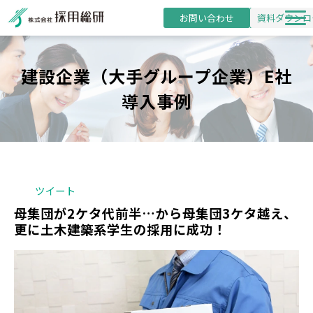
お問い合わせ
資料ダウンロ
新卒採用支援
建設企業（大手グループ企業）E社
研修事業
導入事例
導入事例
採用・研修コラム
お役立ち資料
セミナー
ツイート
母集団が2ケタ代前半…から母集団3ケタ越え、
更に土木建築系学生の採用に成功！