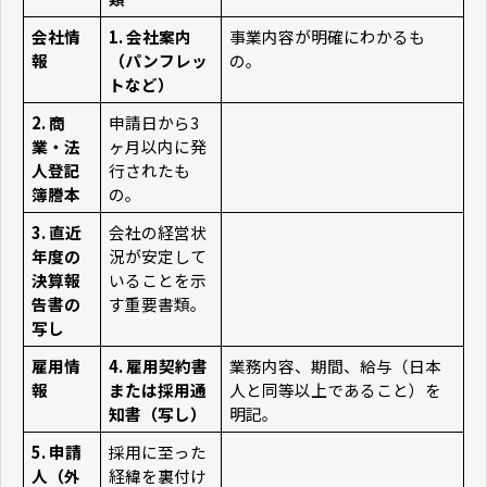
会社情
1. 会社案内
事業内容が明確にわかるも
報
（パンフレッ
の。
トなど）
2. 商
申請日から3
業・法
ヶ月以内に発
人登記
行されたも
簿謄本
の。
3. 直近
会社の経営状
年度の
況が安定して
決算報
いることを示
告書の
す重要書類。
写し
雇用情
4. 雇用契約書
業務内容、期間、給与（日本
報
または採用通
人と同等以上であること）を
知書（写し）
明記。
5. 申請
採用に至った
人（外
経緯を裏付け