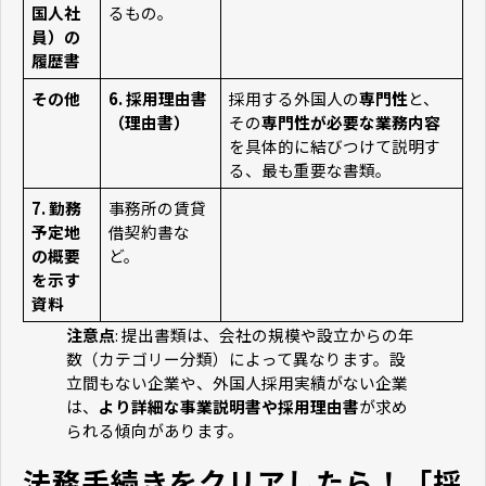
国人社
るもの。
員）の
履歴書
その他
6. 採用理由書
採用する外国人の
専門性
と、
（理由書）
その
専門性が必要な業務内容
を具体的に結びつけて説明す
る、最も重要な書類。
7. 勤務
事務所の賃貸
予定地
借契約書な
の概要
ど。
を示す
資料
注意点
: 提出書類は、会社の規模や設立からの年
数（カテゴリー分類）によって異なります。設
立間もない企業や、外国人採用実績がない企業
は、
より詳細な事業説明書や採用理由書
が求め
られる傾向があります。
法務手続きをクリアしたら！「採