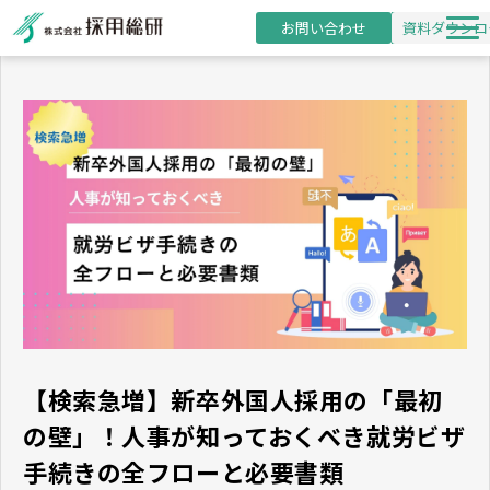
お問い合わせ
資料ダウンロ
新卒採用支援
研修事業
導入事例
採用・研修コラム
お役立ち資料
セミナー
【検索急増】新卒外国人採用の「最初
の壁」！人事が知っておくべき就労ビザ
手続きの全フローと必要書類