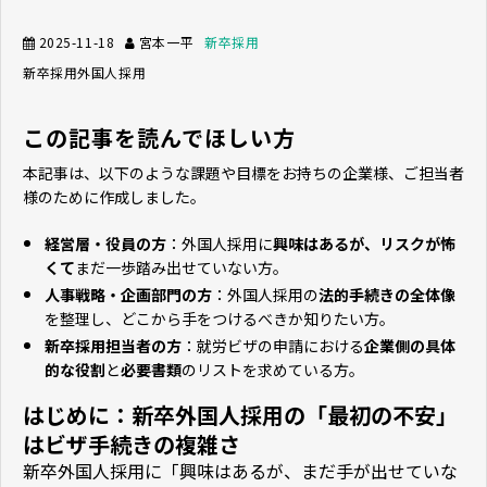
2025-11-18
宮本一平
新卒採用
新卒採用
外国人採用
この記事を読んでほしい方
本記事は、以下のような課題や目標をお持ちの企業様、ご担当者
様のために作成しました。
経営層・役員の方
：外国人採用に
興味はあるが、リスクが怖
くて
まだ一歩踏み出せていない方。
人事戦略・企画部門の方
：外国人採用の
法的手続きの全体像
を整理し、どこから手をつけるべきか知りたい方。
新卒採用担当者の方
：就労ビザの申請における
企業側の具体
的な役割
と
必要書類
のリストを求めている方。
はじめに：新卒外国人採用の「最初の不安」
はビザ手続きの複雑さ
新卒外国人採用に「興味はあるが、まだ手が出せていな