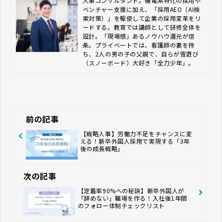
人事コンサルタント。機電系特化の採用や
ベンチャー支援に加え、「採用AEO（AI検
索対策）」を駆使して企業の採用変革をリ
ードする。教育では講師として研修全体を
設計。「現場感」あるノウハウ還元が信
条。プライベートでは、看護師の妻を持
ち、2人の男の子の父親で、自らが雪遊び
（スノーボード）大好き「全力少年」。
前の記事
【戦略人事】労働力不足をチャンスに変
える！新卒外国人採用で実現する「3年
後の成長戦略」
次の記事
【定着率90%への秘訣】新卒外国人が
「辞めない」職場を作る！入社後1年間
のフォロー体制チェックリスト