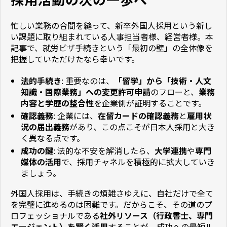
忙しい業務の合間を縫って、新卒外国人採用という新し
い課題に取り組まれている人事担当者様、経営者様。本
記事で、就労ビザ手続きという「最初の壁」の全体像を
把握していただけたなら幸いです。
法的手続き
: 重要なのは、
「留学」から「技術・人文
知識・国際業務」への変更許可申請
のフローと、
業務
内容と学歴の整合性
を企業側が証明することです。
確認義務
: 企業には、
在留カードの確認義務
と
雇用状
況の届出義務
があり、この点こそが日本人採用と大き
く異なる点です。
成功の鍵
: 法的な不安を解消したら、
大学連携
や
専門
媒体の活用
で、採用チャネルを積極的に拡大していき
ましょう。
外国人採用は、手続きの煩雑さゆえに、自社だけで全て
を完璧に進めるのは困難です。だからこそ、その道のプ
ロフェッショナルである
社外リソース（行政書士、専門
エージェント）を賢く活用
することが、成功への最短ル