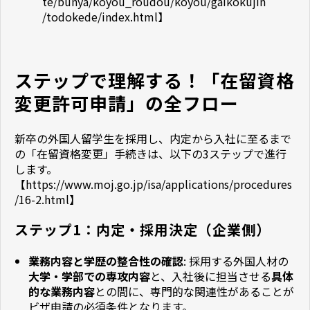
te/bunya/koyou_roudou/koyou/gaikokujin
/todokede/index.html】
ステップで理解する！「在留資格
変更許可申請」の全フロー
新卒の外国人留学生を採用し、内定から入社に至るまで
の「在留資格変更」手続きは、以下の3ステップで進行
します。
【
https://www.moj.go.jp/isa/applications/procedures
/16-2.html】
ステップ1：内定・採用決定（企業側）
業務内容と学歴の整合性の確認
: 採用する外国人材の
大学・学部での専攻内容
と、入社後に担当させる
具体
的な業務内容
との間に、専門的な関連性があることが
ビザ申請の必須条件となります。