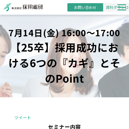
お問い合わせ
資料ダウンロ
新卒採用支援
7月14日(金) 16:00～17:00
研修事業
【25卒】採用成功にお
導入事例
採用・研修コラム
ける6つの『カギ』とそ
お役立ち資料
のPoint
セミナー
ツイート
セミナー内容