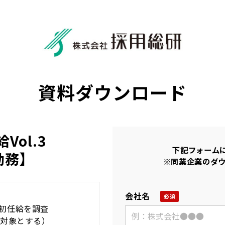
資料ダウンロード
Vol.3
下記フォーム
勤務】
※同業企業のダ
会社名
均初任給を調査
を対象とする）