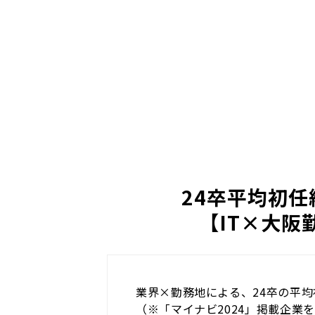
24卒平均初任給
【IT×大阪
業界×勤務地による、24卒の平
（※「マイナビ2024」掲載企業